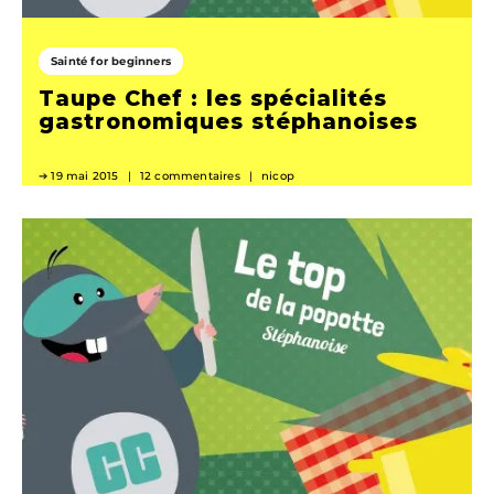
Sainté for beginners
Taupe Chef : les spécialités
gastronomiques stéphanoises
19 mai 2015
12 commentaires
nicop