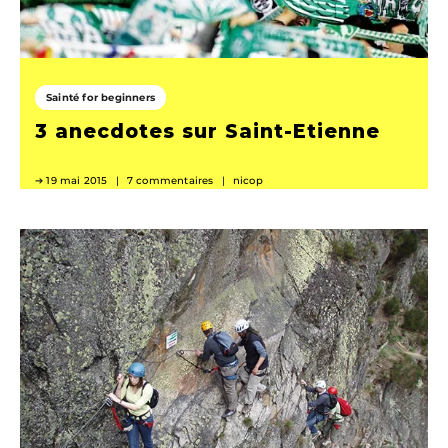
Sainté for beginners
3 anecdotes sur Saint-Etienne
19 mai 2015
7 commentaires
nicop