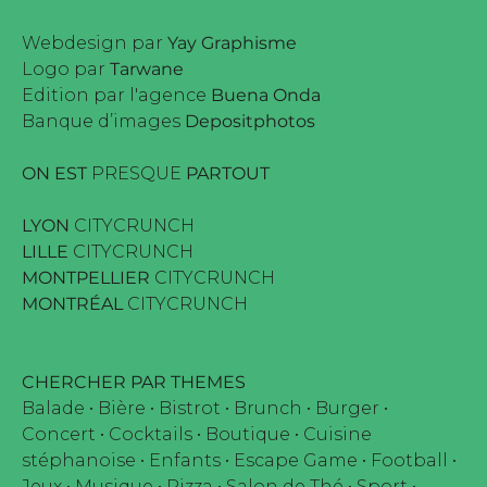
Webdesign par
Yay Graphisme
Logo par
Tarwane
Edition par l'agence
Buena Onda
Banque d’images
Depositphotos
ON EST
PRESQUE
PARTOUT
LYON
CITYCRUNCH
LILLE
CITYCRUNCH
MONTPELLIER
CITYCRUNCH
MONTRÉAL
CITYCRUNCH
CHERCHER PAR THEMES
Balade
•
Bière
•
Bistrot
•
Brunch
•
Burger
•
Concert
•
Cocktails
•
Boutique
•
Cuisine
stéphanoise
•
Enfants
•
Escape Game
•
Football
•
Jeux
•
Musique
•
Pizza
•
Salon de Thé
•
Sport
•