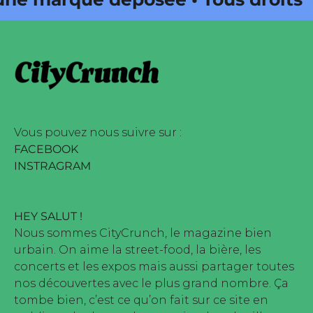
ne édité par Buena Onda Web •
e marque déposée • Tous droits
ne édité par Buena Onda Web •
Vous pouvez nous suivre sur :
FACEBOOK
INSTRAGRAM
HEY SALUT !
Nous sommes CityCrunch, le magazine bien
urbain. On aime la street-food, la bière, les
concerts et les expos mais aussi partager toutes
nos découvertes avec le plus grand nombre. Ça
tombe bien, c’est ce qu’on fait sur ce site en