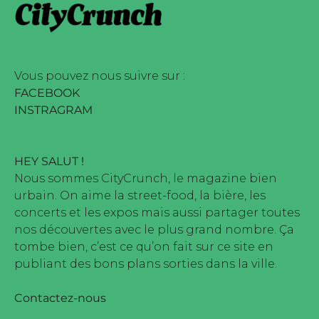
e marque déposée • Tous droits
ine édité par Buena Onda Web •
Vous pouvez nous suivre sur :
FACEBOOK
INSTRAGRAM
HEY SALUT !
Nous sommes CityCrunch, le magazine bien
urbain. On aime la street-food, la bière, les
concerts et les expos mais aussi partager toutes
nos découvertes avec le plus grand nombre. Ça
tombe bien, c’est ce qu’on fait sur ce site en
publiant des bons plans sorties dans la ville.
Contactez-nous