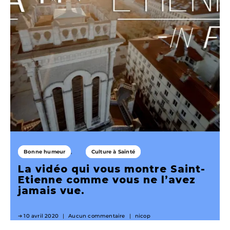
Bonne humeur
Culture à Sainté
La vidéo qui vous montre Saint-
Etienne comme vous ne l’avez
jamais vue.
10 avril 2020
Aucun commentaire
nicop