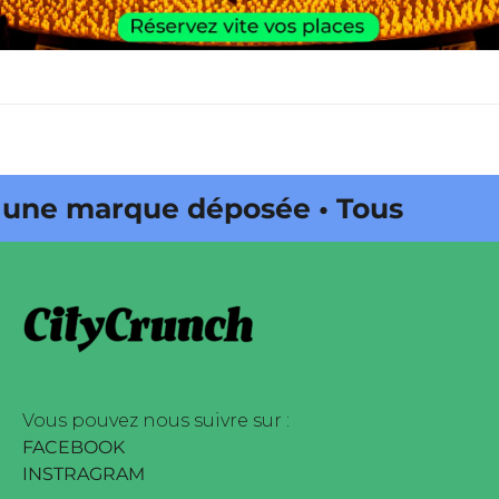
une marque déposée • Tous droits
zine édité par Buena Onda Web •
une marque déposée • Tous droits
zine édité par Buena Onda Web •
Vous pouvez nous suivre sur :
FACEBOOK
INSTRAGRAM