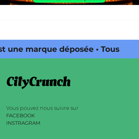
 une marque déposée • Tous
s • Magazine édité par Buena Onda
ch est une marque déposée •
servés • Magazine édité par Buena
Vous pouvez nous suivre sur :
FACEBOOK
INSTRAGRAM