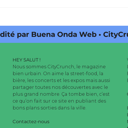
ar Buena Onda Web • CityCrunch e
HEY SALUT !
Nous sommes CityCrunch, le magazine
bien urbain. On aime la street-food, la
bière, les concerts et les expos mais aussi
partager toutes nos découvertes avec le
plus grand nombre. Ça tombe bien, c’est
ce qu’on fait sur ce site en publiant des
bons plans sorties dans la ville.
Contactez-nous