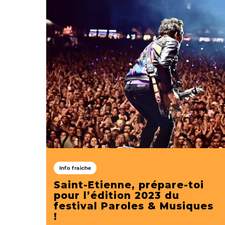
Info fraiche
Saint-Etienne, prépare-toi
pour l’édition 2023 du
festival Paroles & Musiques
!