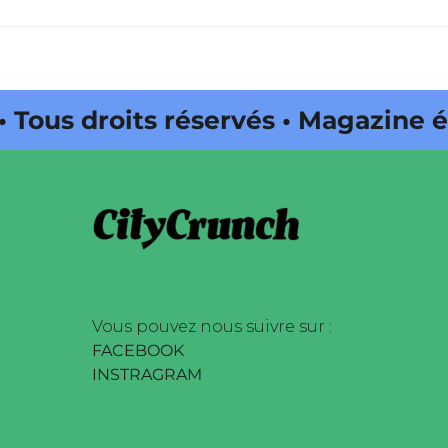
roits réservés • Magazine édité p
Onda Web •
Vous pouvez nous suivre sur :
FACEBOOK
INSTRAGRAM