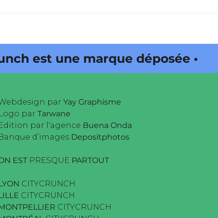
st une marque déposée • Tous
Webdesign par
Yay Graphisme
Logo par
Tarwane
Edition par l'agence
Buena Onda
Banque d’images
Depositphotos
ON EST
PRESQUE
PARTOUT
LYON
CITYCRUNCH
LILLE
CITYCRUNCH
MONTPELLIER
CITYCRUNCH