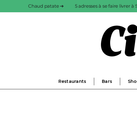
Chaud patate ➔
5 adresses à se faire livrer 
Restaurants
Bars
Sho