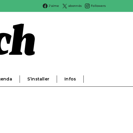
J'aime
abonnés
Followers
genda
S’installer
Infos