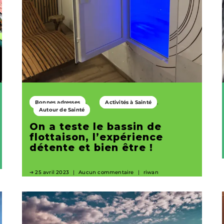
Bonnes adresses
Activités à Sainté
Autour de Sainté
On a teste le bassin de
flottaison, l’expérience
détente et bien être !
25 avril 2023
Aucun commentaire
riwan