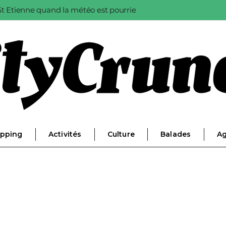
à St Etienne quand la météo est pourrie
pping
Activités
Culture
Balades
A