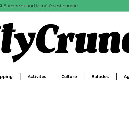
à St Etienne quand la météo est pourrie
pping
Activités
Culture
Balades
A