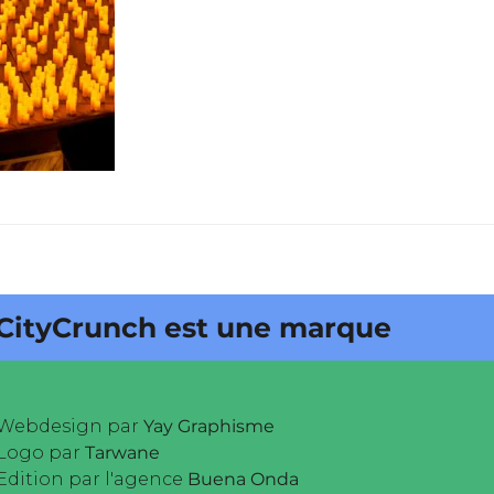
nch est une marque déposée •
Webdesign par
Yay Graphisme
Logo par
Tarwane
Edition par l'agence
Buena Onda