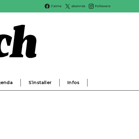
J'aime
abonnés
Followers
genda
S’installer
Infos