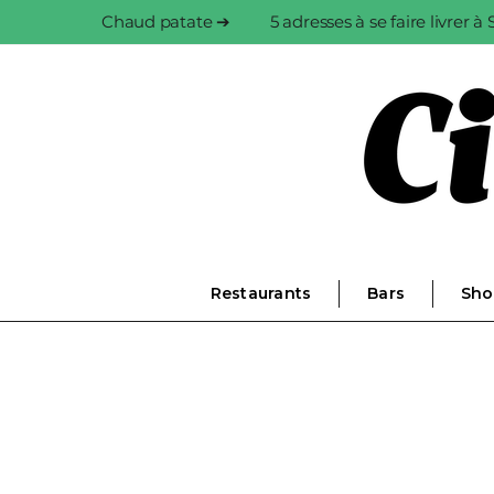
Chaud patate ➔
5 adresses à se faire livrer 
Restaurants
Bars
Sho