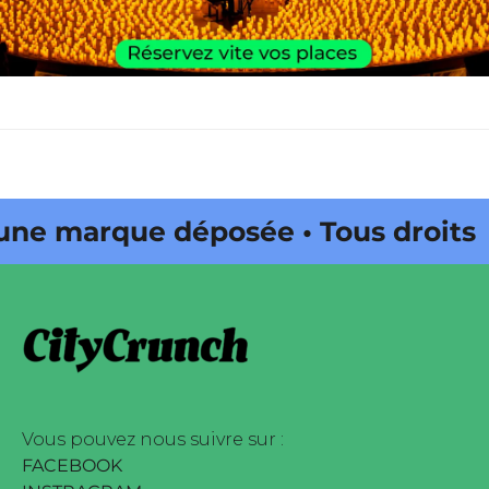
ne marque déposée • Tous droits
ine édité par Buena Onda Web •
ne marque déposée • Tous droits
ine édité par Buena Onda Web •
Vous pouvez nous suivre sur :
FACEBOOK