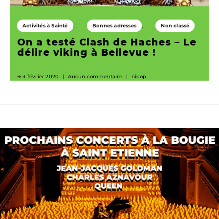
Activités à Sainté
Bonnes adresses
Non classé
On a testé Clash de Haches – Le
délire viking à Bellevue !
3 février 2020
Aucun commentaire
nicop