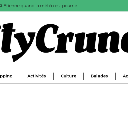
à St Etienne quand la météo est pourrie
pping
Activités
Culture
Balades
A