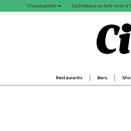
Chaud patate ➔
5 adresses à se faire livrer 
Restaurants
Bars
Sho