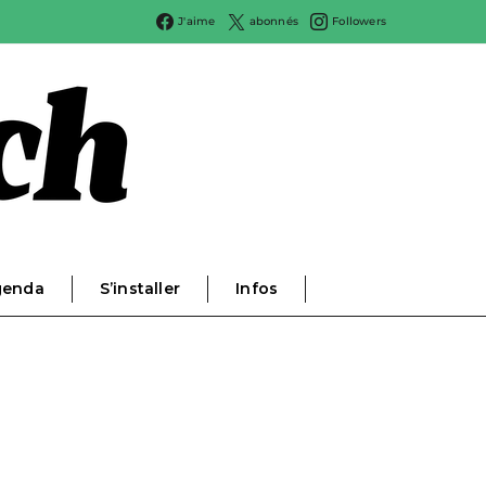
J'aime
abonnés
Followers
genda
S’installer
Infos