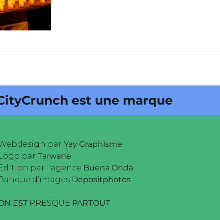
unch est une marque déposée •
Webdesign par
Yay Graphisme
Logo par
Tarwane
Edition par l'agence
Buena Onda
Banque d’images
Depositphotos
ON EST
PRESQUE
PARTOUT