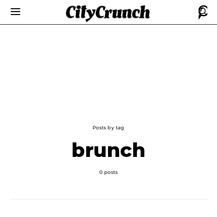
Posts by tag
brunch
0 posts