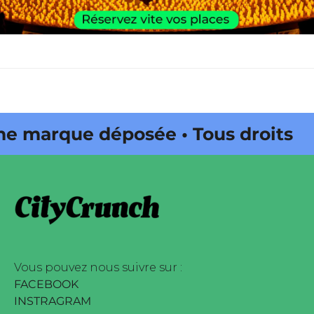
 marque déposée • Tous droits
ne édité par Buena Onda Web •
 marque déposée • Tous droits
ne édité par Buena Onda Web •
Vous pouvez nous suivre sur :
FACEBOOK
INSTRAGRAM