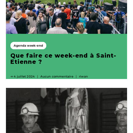
Agenda week-end
Que faire ce week-end à Saint-
Etienne ?
4 juillet 2024
Aucun commentaire
riwan