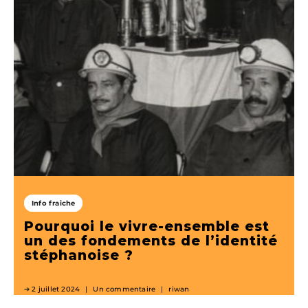
Info fraiche
Pourquoi le vivre-ensemble est
un des fondements de l’identité
stéphanoise ?
2 juillet 2024
Un commentaire
riwan