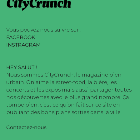
e marque déposée • Tous droits
ne édité par Buena Onda Web •
Vous pouvez nous suivre sur :
FACEBOOK
INSTRAGRAM
HEY SALUT !
Nous sommes CityCrunch, le magazine bien
urbain. On aime la street-food, la bière, les
concerts et les expos mais aussi partager toutes
nos découvertes avec le plus grand nombre. Ça
tombe bien, c’est ce qu’on fait sur ce site en
publiant des bons plans sorties dans la ville.
Contactez-nous