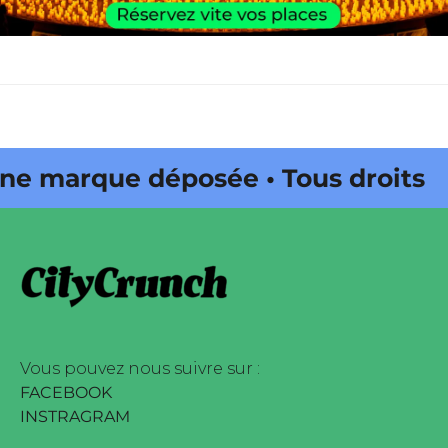
 marque déposée • Tous droits
e édité par Buena Onda Web •
 marque déposée • Tous droits
e édité par Buena Onda Web •
Vous pouvez nous suivre sur :
FACEBOOK
INSTRAGRAM