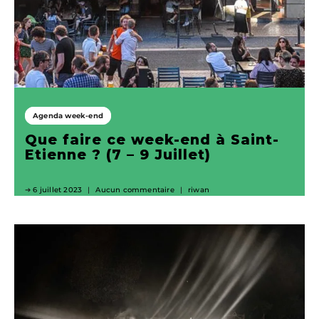
Agenda week-end
Que faire ce week-end à Saint-
Etienne ? (7 – 9 Juillet)
6 juillet 2023
Aucun commentaire
riwan