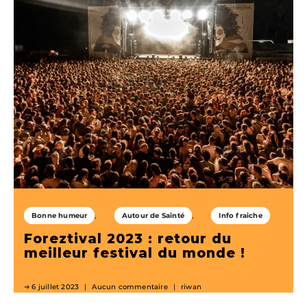
Bonne humeur
Autour de Sainté
Info fraiche
Foreztival 2023 : retour du
meilleur festival du monde !
6 juillet 2023
Aucun commentaire
riwan