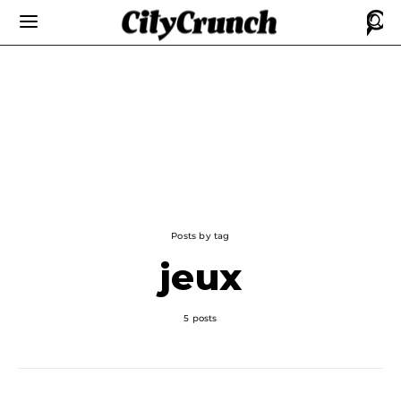
Posts by tag
jeux
5 posts