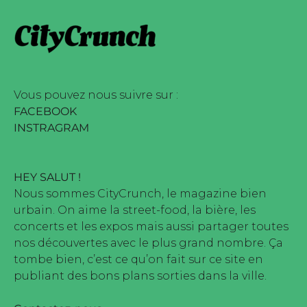
ine édité par Buena Onda Web •
ne marque déposée • Tous droits
ine édité par Buena Onda Web •
Vous pouvez nous suivre sur :
FACEBOOK
INSTRAGRAM
HEY SALUT !
Nous sommes CityCrunch, le magazine bien
urbain. On aime la street-food, la bière, les
concerts et les expos mais aussi partager toutes
nos découvertes avec le plus grand nombre. Ça
tombe bien, c’est ce qu’on fait sur ce site en
publiant des bons plans sorties dans la ville.