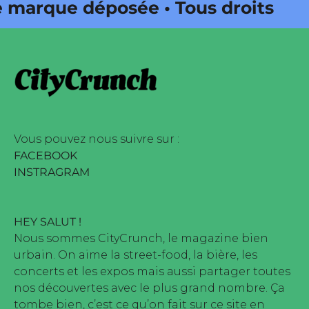
marque déposée • Tous droits
 édité par Buena Onda Web •
marque déposée • Tous droits
 édité par Buena Onda Web •
Vous pouvez nous suivre sur :
FACEBOOK
INSTRAGRAM
HEY SALUT !
Nous sommes CityCrunch, le magazine bien
urbain. On aime la street-food, la bière, les
concerts et les expos mais aussi partager toutes
nos découvertes avec le plus grand nombre. Ça
tombe bien, c’est ce qu’on fait sur ce site en