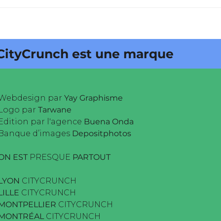
Crunch est une marque déposée •
Webdesign par
Yay Graphisme
Logo par
Tarwane
Edition par l'agence
Buena Onda
Banque d’images
Depositphotos
ON EST
PRESQUE
PARTOUT
LYON
CITYCRUNCH
LILLE
CITYCRUNCH
MONTPELLIER
CITYCRUNCH
MONTRÉAL
CITYCRUNCH