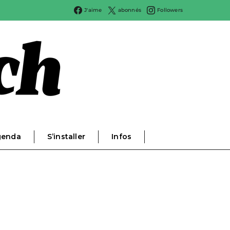
J'aime
abonnés
Followers
genda
S’installer
Infos