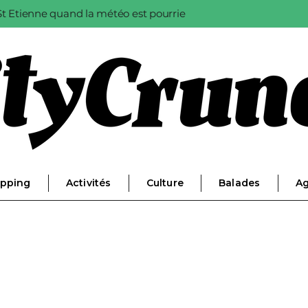
à St Etienne quand la météo est pourrie
pping
Activités
Culture
Balades
A