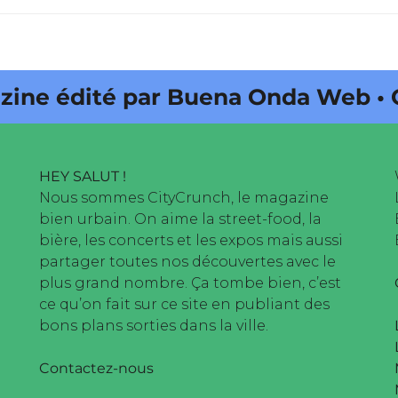
 édité par Buena Onda Web • City
HEY SALUT !
Nous sommes CityCrunch, le magazine
bien urbain. On aime la street-food, la
bière, les concerts et les expos mais aussi
partager toutes nos découvertes avec le
plus grand nombre. Ça tombe bien, c’est
ce qu’on fait sur ce site en publiant des
bons plans sorties dans la ville.
Contactez-nous