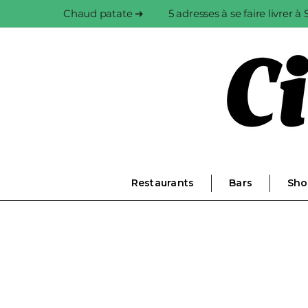
Chaud patate ➔
5 adresses à se faire livrer 
Restaurants
Bars
Sho