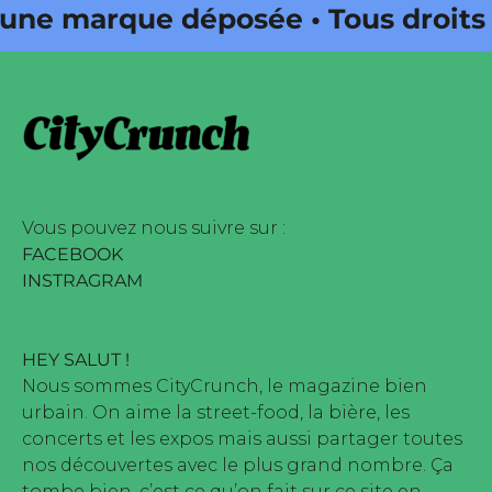
une marque déposée • Tous droits
zine édité par Buena Onda Web •
une marque déposée • Tous droits
zine édité par Buena Onda Web •
Vous pouvez nous suivre sur :
FACEBOOK
INSTRAGRAM
HEY SALUT !
Nous sommes CityCrunch, le magazine bien
urbain. On aime la street-food, la bière, les
concerts et les expos mais aussi partager toutes
nos découvertes avec le plus grand nombre. Ça
tombe bien, c’est ce qu’on fait sur ce site en