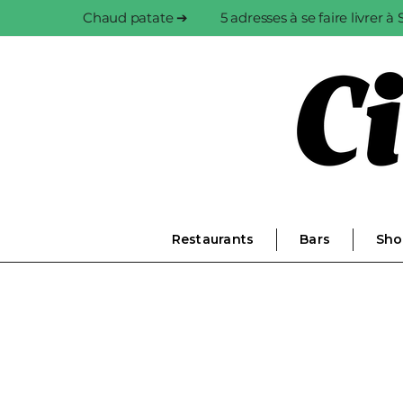
Chaud patate ➔
5 adresses à se faire livrer 
Restaurants
Bars
Sho