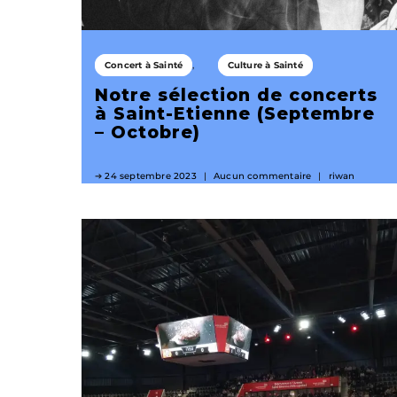
Concert à Sainté
Culture à Sainté
Notre sélection de concerts
à Saint-Etienne (Septembre
– Octobre)
24 septembre 2023
Aucun commentaire
riwan