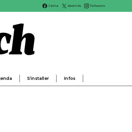
J'aime
abonnés
Followers
genda
S’installer
Infos