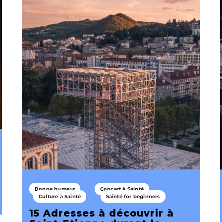
Bonne humeur
Concert à Sainté
Culture à Sainté
Sainté for beginners
15 Adresses à découvrir à