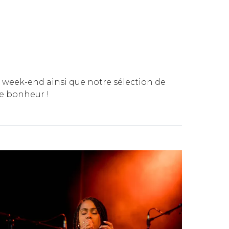
u week-end ainsi que notre sélection de
re bonheur !