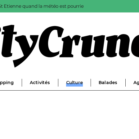
à St Etienne quand la météo est pourrie
pping
Activités
Culture
Balades
A