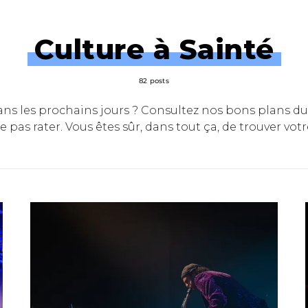
Culture à Sainté
82 posts
dans les prochains jours ? Consultez nos bons plans d
e pas rater. Vous êtes sûr, dans tout ça, de trouver vot