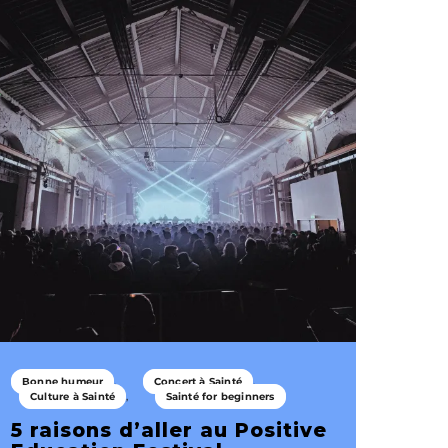
Bonne humeur
Concert à Sainté
Culture à Sainté
Sainté for beginners
5 raisons d’aller au Positive