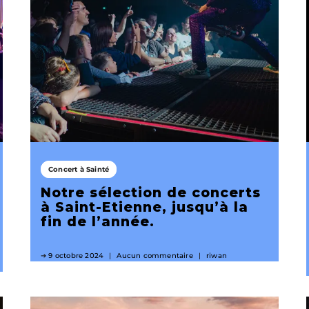
Concert à Sainté
Notre sélection de concerts
à Saint-Etienne, jusqu’à la
fin de l’année.
9 octobre 2024
Aucun commentaire
riwan