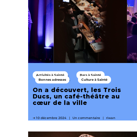
Activités à Sainté
Bars à Sainté
Bonnes adresses
Culture à Sainté
On a découvert, les Trois
Ducs, un café-théâtre au
cœur de la ville
10 décembre 2024
Un commentaire
riwan