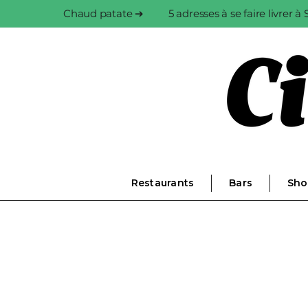
Chaud patate ➔
5 adresses à se faire livrer 
Restaurants
Bars
Sho