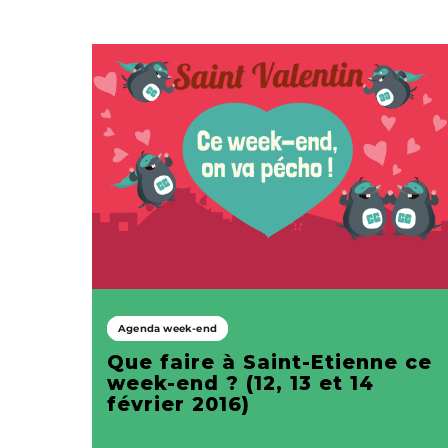
Agenda week-end
Que faire à Saint-Etienne ce
week-end ? (12, 13 et 14
février 2016)