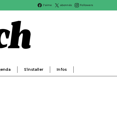
J'aime
abonnés
Followers
genda
S’installer
Infos