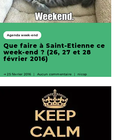
Agenda week-end
Que faire à Saint-Etienne ce
week-end ? (26, 27 et 28
février 2016)
25 février 2016
Aucun commentaire
nicop