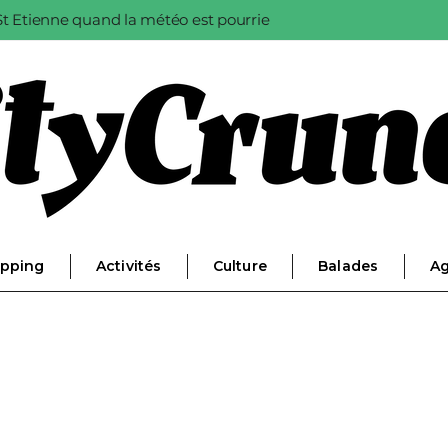
à St Etienne quand la météo est pourrie
pping
Activités
Culture
Balades
A