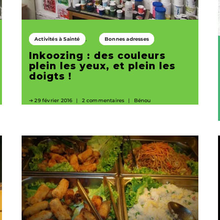
Activités à Sainté
Bonnes adresses
Inkoozing : des couleurs
plein les yeux, et plein les
doigts !
29 février 2016
2 commentaires
Bénou