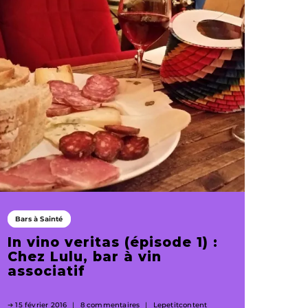
Bars à Sainté
In vino veritas (épisode 1) :
Chez Lulu, bar à vin
associatif
15 février 2016
8 commentaires
Lepetitcontent