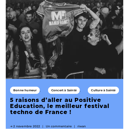
Bonne humeur
Concert à Sainté
Culture à Sainté
5 raisons d’aller au Positive
Education, le meilleur festival
techno de France !
2 novembre 2022
Un commentaire
riwan