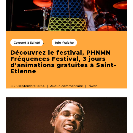
Concert à Sainté
Info fraiche
Découvrez le festival, PHNMN
Fréquences Festival, 3 jours
d’animations gratuites à Saint-
Etienne
25 septembre 2024
Aucun commentaire
riwan