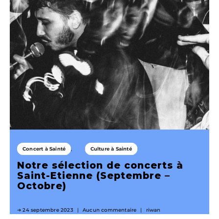
Concert à Sainté
Culture à Sainté
Notre sélection de concerts à
Saint-Etienne (Septembre –
Octobre)
24 septembre 2023
Aucun commentaire
riwan