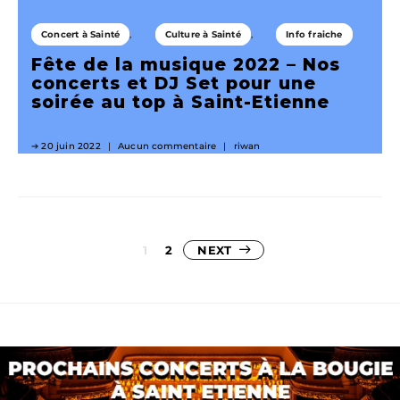
Concert à Sainté
Culture à Sainté
Info fraiche
Fête de la musique 2022 – Nos
concerts et DJ Set pour une
soirée au top à Saint-Etienne
20 juin 2022
Aucun commentaire
riwan
Pagination
1
2
NEXT
des
publications