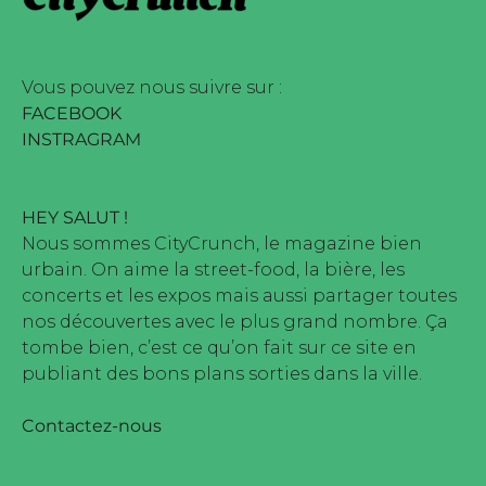
 marque déposée • Tous droits
e édité par Buena Onda Web •
Vous pouvez nous suivre sur :
FACEBOOK
INSTRAGRAM
HEY SALUT !
Nous sommes CityCrunch, le magazine bien
urbain. On aime la street-food, la bière, les
concerts et les expos mais aussi partager toutes
nos découvertes avec le plus grand nombre. Ça
tombe bien, c’est ce qu’on fait sur ce site en
publiant des bons plans sorties dans la ville.
Contactez-nous