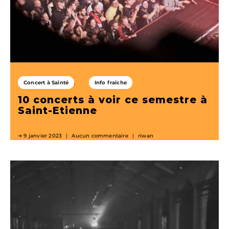
Concert à Sainté
Info fraiche
10 concerts à voir ce semestre à
Saint-Etienne
9 janvier 2023
Aucun commentaire
riwan