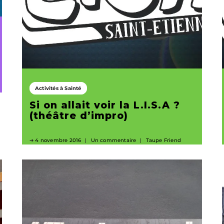
Activités à Sainté
Si on allait voir la L.I.S.A ?
(théâtre d’impro)
4 novembre 2016
Un commentaire
Taupe Friend