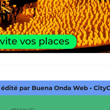
 par Buena Onda Web • CityCrunch
HEY SALUT !