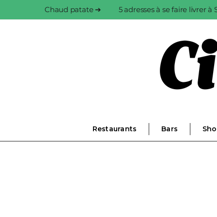
Chaud patate ➔
5 adresses à se faire livrer 
Restaurants
Bars
Sho