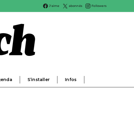
J'aime
abonnés
Followers
genda
S’installer
Infos