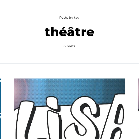
Posts by tag
théâtre
6 posts