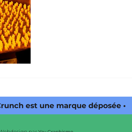
 est une marque déposée • Tous
Webdesign par
Yay Graphisme