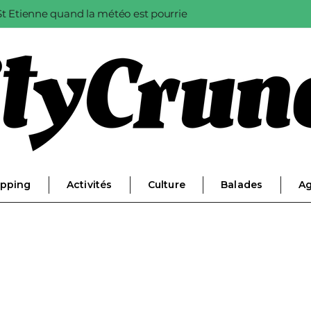
à St Etienne quand la météo est pourrie
pping
Activités
Culture
Balades
A