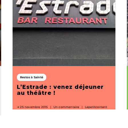
Restos à Sainté
L’Estrade : venez déjeuner
au théâtre !
25 novembre 2015
Un commentaire
Lepetitcontent