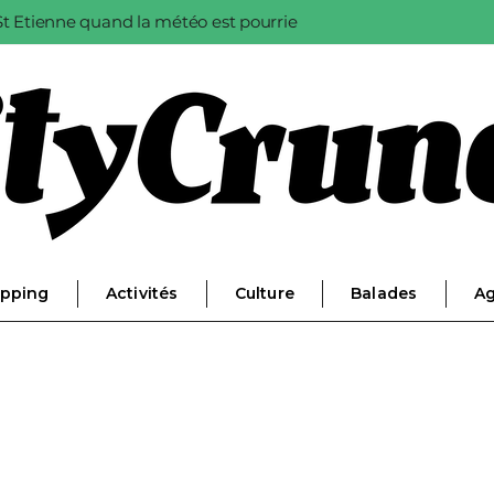
à St Etienne quand la météo est pourrie
pping
Activités
Culture
Balades
A