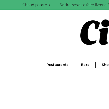
Chaud patate ➔
5 adresses à se faire livrer 
Restaurants
Bars
Sho