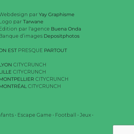
Webdesign par
Yay Graphisme
Logo par
Tarwane
Edition par l'agence
Buena Onda
Banque d’images
Depositphotos
ON EST
PRESQUE
PARTOUT
LYON
CITYCRUNCH
LILLE
CITYCRUNCH
MONTPELLIER
CITYCRUNCH
MONTRÉAL
CITYCRUNCH
fants
•
Escape Game
•
Football
•
Jeux
•