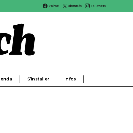
J'aime
abonnés
Followers
genda
S’installer
Infos