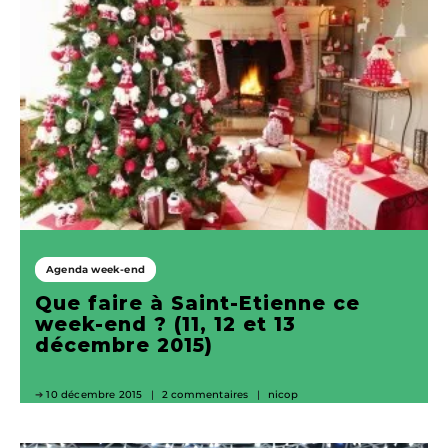
Agenda week-end
Que faire à Saint-Etienne ce
week-end ? (11, 12 et 13
décembre 2015)
10 décembre 2015
2 commentaires
nicop