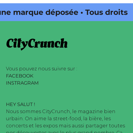
 marque déposée • Tous droits
e édité par Buena Onda Web •
 marque déposée • Tous droits
e édité par Buena Onda Web •
Vous pouvez nous suivre sur :
FACEBOOK
INSTRAGRAM
HEY SALUT !
Nous sommes CityCrunch, le magazine bien
urbain. On aime la street-food, la bière, les
concerts et les expos mais aussi partager toutes
nos découvertes avec le plus grand nombre. Ça