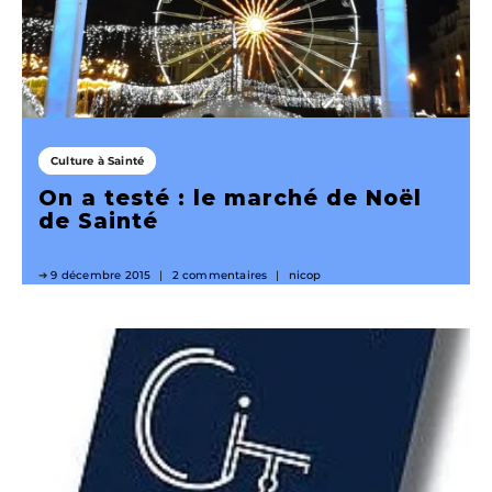
Culture à Sainté
On a testé : le marché de Noël
de Sainté
9 décembre 2015
2 commentaires
nicop