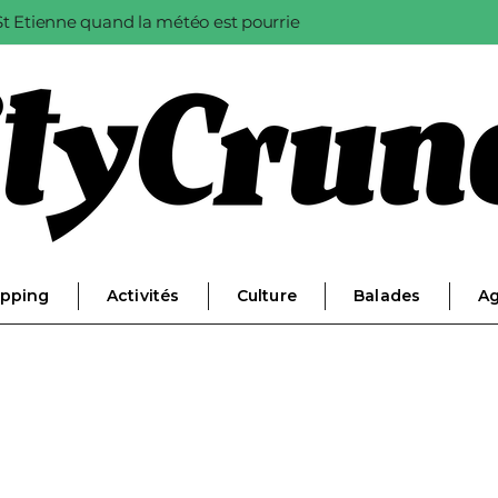
à St Etienne quand la météo est pourrie
pping
Activités
Culture
Balades
A