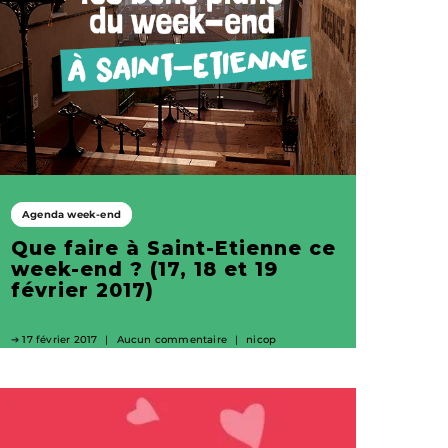
Agenda week-end
Que faire à Saint-Etienne ce
week-end ? (17, 18 et 19
février 2017)
17 février 2017
Aucun commentaire
nicop