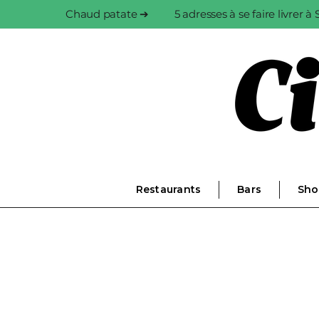
Chaud patate ➔
5 adresses à se faire livrer 
Restaurants
Bars
Sho