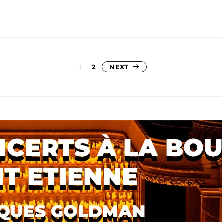
Pagination
1
2
NEXT
des
publications