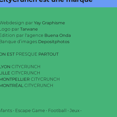
Webdesign par
Yay Graphisme
Logo par
Tarwane
Edition par l'agence
Buena Onda
Banque d’images
Depositphotos
ON EST
PRESQUE
PARTOUT
LYON
CITYCRUNCH
LILLE
CITYCRUNCH
MONTPELLIER
CITYCRUNCH
MONTRÉAL
CITYCRUNCH
fants
•
Escape Game
•
Football
•
Jeux
•