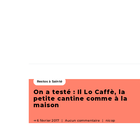
Restos à Sainté
On a testé : Il Lo Caffè, la
petite cantine comme à la
maison
6 février 2017
Aucun commentaire
nicop