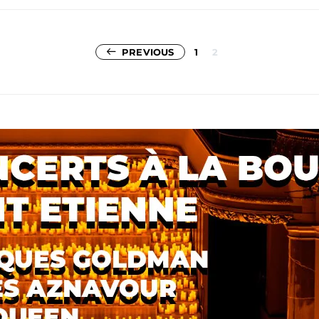
Pagination
PREVIOUS
1
2
des
publications