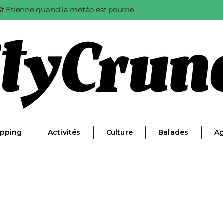
à St Etienne quand la météo est pourrie
pping
Activités
Culture
Balades
A