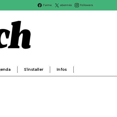
J'aime
abonnés
Followers
genda
S’installer
Infos