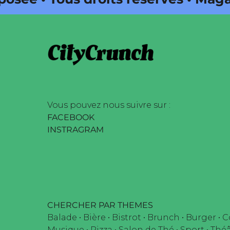
é par Buena Onda Web •
Vous pouvez nous suivre sur :
FACEBOOK
INSTRAGRAM
CHERCHER PAR THEMES
Balade
•
Bière
•
Bistrot
•
Brunch
•
Burger
•
C
Musique
•
Pizza
•
Salon de Thé
•
Sport
•
Théâ