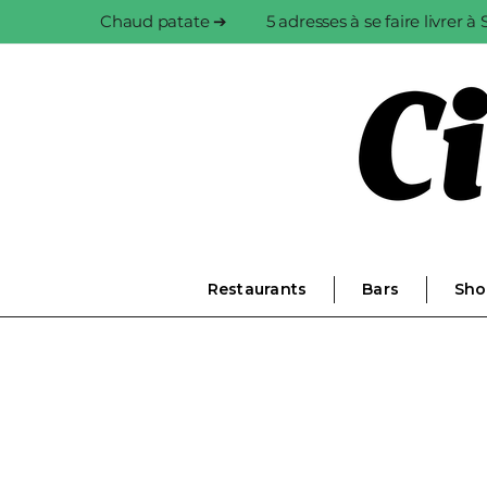
Chaud patate ➔
5 adresses à se faire livrer 
Restaurants
Bars
Sho