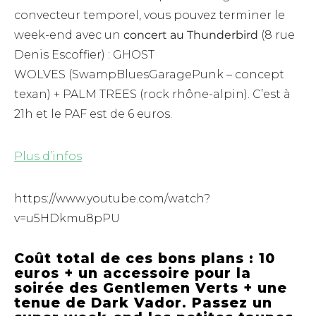
convecteur temporel, vous pouvez terminer le
week-end avec un
concert au Thunderbird
(8 rue
Denis Escoffier) : GHOST
WOLVES (SwampBluesGaragePunk – concept
texan) + PALM TREES (rock rhône-alpin). C’est à
21h et le PAF est de 6 euros.
Plus d’infos
https://www.youtube.com/watch?
v=u5HDkmu8pPU
Coût total de ces bons plans : 10
euros + un accessoire pour la
soirée des Gentlemen Verts + une
tenue de Dark Vador.
Passez un