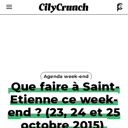
Agenda week-end
Que faire à Saint-
Etienne ce week-
end ? (23, 24 et 25
octobre 2015)