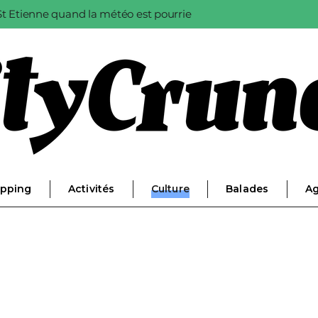
à St Etienne quand la météo est pourrie
pping
Activités
Culture
Balades
A