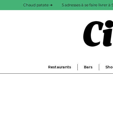
Chaud patate ➔
5 adresses à se faire livrer 
Restaurants
Bars
Sho