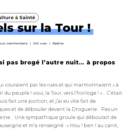
lture à Sainté
ls sur la Tour !
cun commentaire
245 vues
Nadine
’ai pas brogé l’autre nuit… à propos
i couraient par les rues et qui marmonnaient « à
oir du peuple ! voui, la Tour, vers l’horloge ! »… C’était
s fait une portion, et j’ai eu vite fait de
cques et de débouler devant la Droguerie… Pas un
peine… Une sympathique groule qui déboulait de
auseigne et m’a renseigné : « Hou ! ben ! au canit,