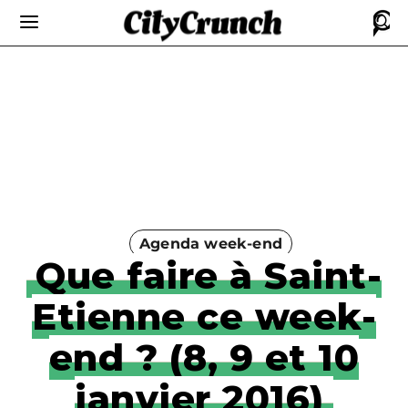
Agenda week-end
Que faire à Saint-
Etienne ce week-
end ? (8, 9 et 10
janvier 2016)