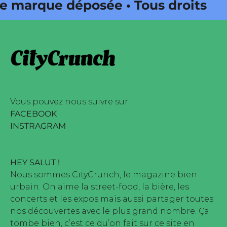
marque déposée • Tous droits
 édité par Buena Onda Web •
marque déposée • Tous droits
 édité par Buena Onda Web •
Vous pouvez nous suivre sur :
FACEBOOK
INSTRAGRAM
HEY SALUT !
Nous sommes CityCrunch, le magazine bien
urbain. On aime la street-food, la bière, les
concerts et les expos mais aussi partager toutes
nos découvertes avec le plus grand nombre. Ça
tombe bien, c’est ce qu’on fait sur ce site en