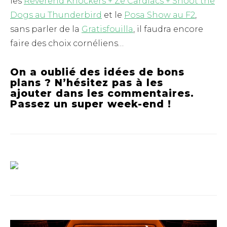
les
Reverend Knockers + Ze Cardiacs + Shoot the
Dogs au Thunderbird
et le
Posa Show au F2
,
sans parler de la
Gratisfouilla
, il faudra encore
faire des choix cornéliens…
On a oublié des idées de bons
plans ? N’hésitez pas à les
ajouter dans les commentaires.
Passez un super week-end !