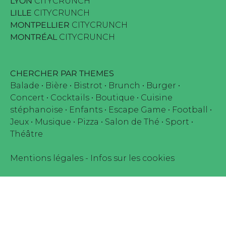
LYON
CITYCRUNCH
LILLE
CITYCRUNCH
MONTPELLIER
CITYCRUNCH
MONTRÉAL
CITYCRUNCH
CHERCHER PAR THEMES
Balade
•
Bière
•
Bistrot
•
Brunch
•
Burger
•
Concert
•
Cocktails
•
Boutique
•
Cuisine
stéphanoise
•
Enfants
•
Escape Game
•
Football
•
Jeux
•
Musique
•
Pizza
•
Salon de Thé
•
Sport
•
Théâtre
Mentions légales
-
Infos sur les cookies