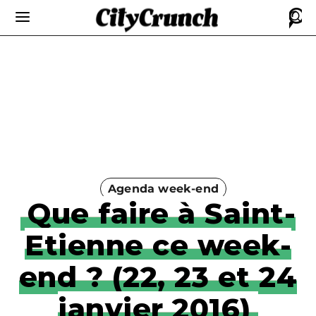
Agenda week-end
Que faire à Saint-
Etienne ce week-
end ? (22, 23 et 24
janvier 2016)