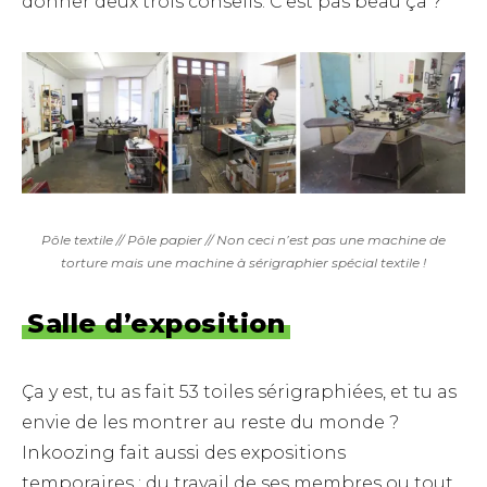
donner deux trois conseils. C’est pas beau ça ?
Pôle textile // Pôle papier // Non ceci n’est pas une machine de
torture mais une machine à sérigraphier spécial textile !
Salle d’exposition
Ça y est, tu as fait 53 toiles sérigraphiées, et tu as
envie de les montrer au reste du monde ?
Inkoozing fait aussi des expositions
temporaires : du travail de ses membres ou tout