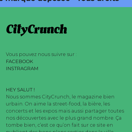
édité par Buena Onda Web •
arque déposée • Tous droits
édité par Buena Onda Web •
Vous pouvez nous suivre sur :
FACEBOOK
INSTRAGRAM
HEY SALUT !
Nous sommes CityCrunch, le magazine bien
urbain. On aime la street-food, la bière, les
concerts et les expos mais aussi partager toutes
nos découvertes avec le plus grand nombre. Ça
tombe bien, c’est ce qu’on fait sur ce site en