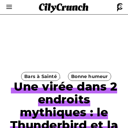
Bars à Sainté
Bonne humeur
Une virée dans 2
endroits
mythiques : le
Thunderbird et la