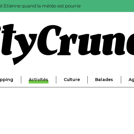
à St Etienne quand la météo est pourrie
pping
Activités
Culture
Balades
A