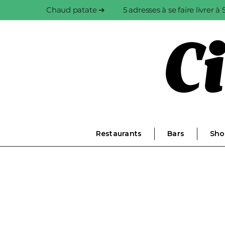
Chaud patate ➔
5 adresses à se faire livrer 
Restaurants
Bars
Sho