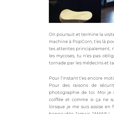
On poursuit et termine la visi
machine à PopCorn, t’es là pou
tes attentes principalement,
les mycoses, tu n’es pas obli
tornade par les médecins et ta 
Pour l’instant t’es encore moti
Pour des raisons de sécur
photographie de toi. Moi je n
coiffée et comme si ça ne su
lorsque je me suis assise en 
bonne idée. Jamais. JAMAIS !