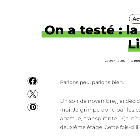
Ac
On a testé : la
L
25 avril 2016
3 co
Parlons peu, parlons bien.
Un soir de novembre, j’ai déci
moi. Je grimpe donc par les esc
abattue, transpirante… Ça n’au
deuxième étage.
Cette fois-ci 