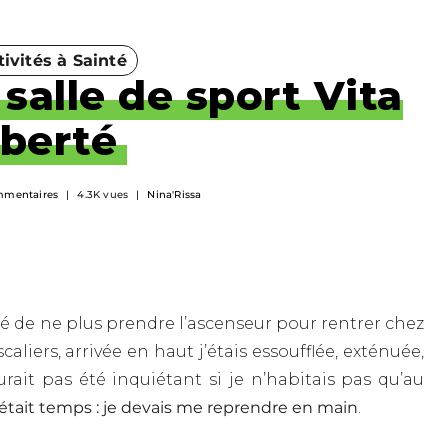
tivités à Sainté
 salle de sport Vita
iberté
mmentaires
4.3K vues
Nina'Rissa
dé de ne plus prendre l’ascenseur pour rentrer chez
aliers, arrivée en haut j’étais essoufflée, exténuée,
rait pas été inquiétant si je n’habitais pas qu’au
il était temps : je devais me reprendre en main
.