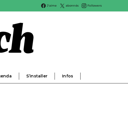
J'aime
abonnés
Followers
genda
S’installer
Infos