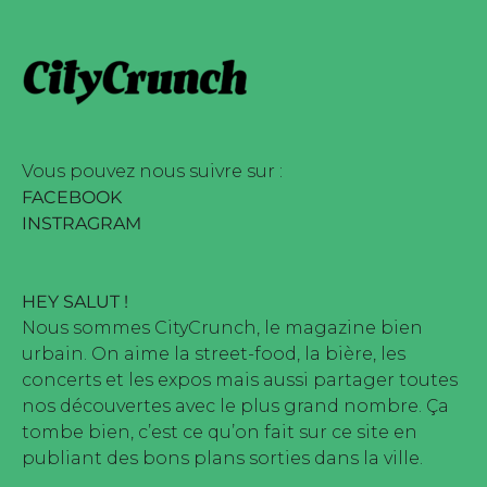
édité par Buena Onda Web •
arque déposée • Tous droits
édité par Buena Onda Web •
Vous pouvez nous suivre sur :
FACEBOOK
INSTRAGRAM
HEY SALUT !
Nous sommes CityCrunch, le magazine bien
urbain. On aime la street-food, la bière, les
concerts et les expos mais aussi partager toutes
nos découvertes avec le plus grand nombre. Ça
tombe bien, c’est ce qu’on fait sur ce site en
publiant des bons plans sorties dans la ville.