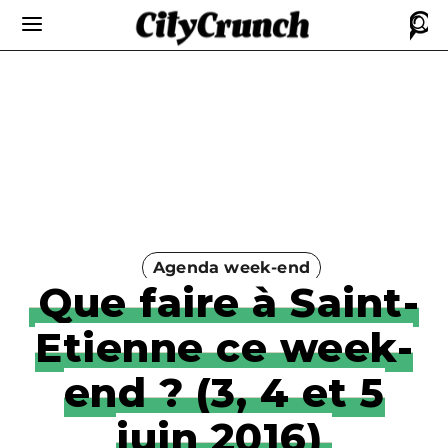
Agenda week-end
Que faire à Saint-
Etienne ce week-
end ? (3, 4 et 5
juin 2016)