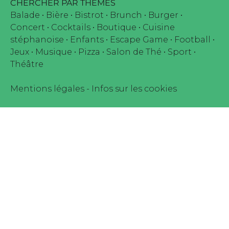
CHERCHER PAR THEMES
Balade
•
Bière
•
Bistrot
•
Brunch
•
Burger
•
Concert
•
Cocktails
•
Boutique
•
Cuisine
stéphanoise
•
Enfants
•
Escape Game
•
Football
•
Jeux
•
Musique
•
Pizza
•
Salon de Thé
•
Sport
•
Théâtre
Mentions légales
-
Infos sur les cookies