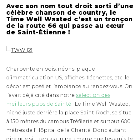
Avec son nom tout droit sorti d’une
célèbre chanson de country,
le
Time Well Wasted c’est un tronçon
de la route 66 qui passe au cœur
de Saint-Étienne !
Charpente en bois, néons, plaque
d’immatriculation US, affiches, fléchettes, etc. le
décor est posé et l’ambiance au rendez-vous. On
l’avait déjà cité dans notre
sélection des
meilleurs pubs de Sainté
: Le Time Well Wasted,
niché juste derrière la place Saint-Roch, se situe
à 150 mètres du campus Tréfilerie et surtout 600
mètres de l’Hôpital de la Charité. Donc autant
dire que si tu en as un peu marre que tes amis te