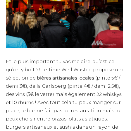
Et le plus important tu vas me dire, qu’est-ce
qu’on y boit ?! Le Time Well Wasted propose une
sélection de
bières artisanales locales
(pinte 5€ /
demi 3€), de la Carlsberg (pinte 4€ / demi 2.5€),
des
vins
(3€ le verre) mais également
22 whiskys
et 10 rhums
! Avec tout cela tu peux manger sur
place, le bar ne fait pas de restauration mais tu
peux choisir entre pizzas, plats asiatiques,
burgers artisanaux et sushis dans un rayon de