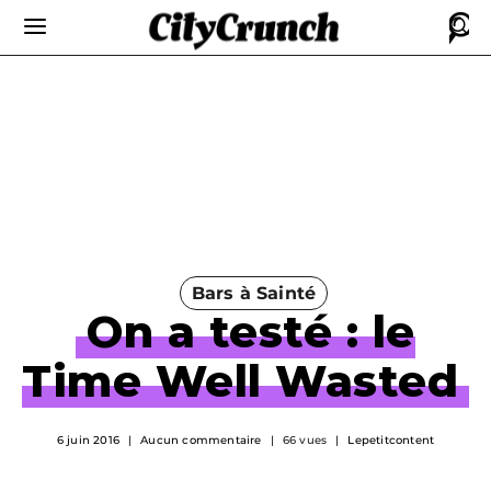
Bars à Sainté
On a testé : le
Time Well Wasted
6 juin 2016
Aucun commentaire
66 vues
Lepetitcontent