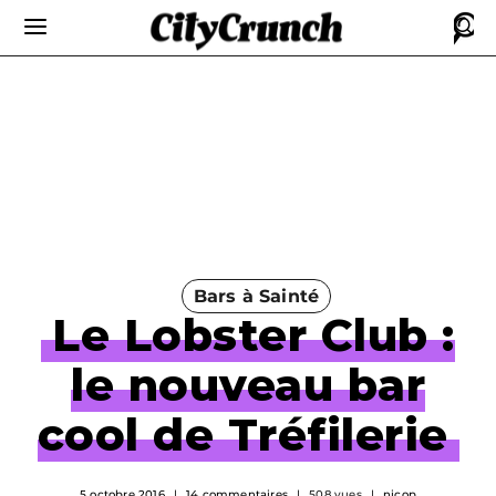
Bars à Sainté
Le Lobster Club :
le nouveau bar
cool de Tréfilerie
5 octobre 2016
14 commentaires
508 vues
nicop