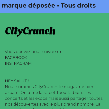
rque déposée • Tous droits
dité par Buena Onda Web •
rque déposée • Tous droits
dité par Buena Onda Web •
Vous pouvez nous suivre sur :
FACEBOOK
INSTRAGRAM
HEY SALUT !
Nous sommes CityCrunch, le magazine bien
urbain. On aime la street-food, la bière, les
concerts et les expos mais aussi partager toutes
nos découvertes avec le plus grand nombre. Ça