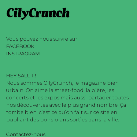
arque déposée • Tous droits
 édité par Buena Onda Web •
Vous pouvez nous suivre sur :
FACEBOOK
INSTRAGRAM
HEY SALUT !
Nous sommes CityCrunch, le magazine bien
urbain. On aime la street-food, la bière, les
concerts et les expos mais aussi partager toutes
nos découvertes avec le plus grand nombre. Ça
tombe bien, c’est ce qu’on fait sur ce site en
publiant des bons plans sorties dans la ville.
Contactez-nous