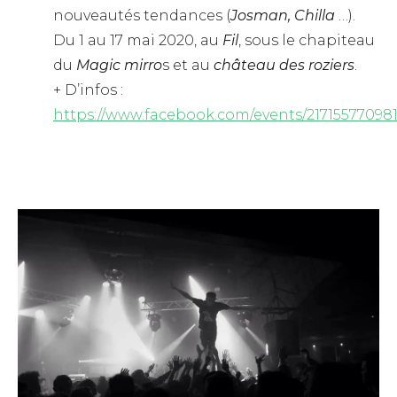
nouveautés tendances (
Josman, Chilla
…).
Du 1 au 17 mai 2020, au
Fil
, sous le chapiteau
du
Magic mirro
s et au
château des roziers
.
+ D’infos :
https://www.facebook.com/events/21715577098