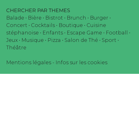
CHERCHER PAR THEMES
Balade
•
Bière
•
Bistrot
•
Brunch
•
Burger
•
Concert
•
Cocktails
•
Boutique
•
Cuisine
stéphanoise
•
Enfants
•
Escape Game
•
Football
•
Jeux
•
Musique
•
Pizza
•
Salon de Thé
•
Sport
•
Théâtre
Mentions légales
-
Infos sur les cookies