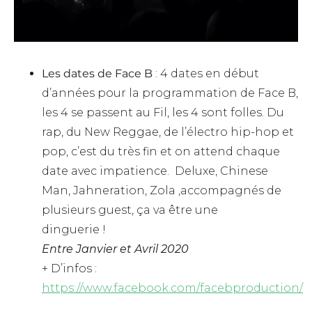
Les dates de Face
B
: 4 dates en début
d’années pour la programmation de Face B,
les 4 se passent au Fil, les 4 sont folles. Du
rap, du New Reggae, de l’électro hip-hop et
pop, c’est du très fin et on attend chaque
date avec impatience. Deluxe, Chinese
Man, Jahneration, Zola ,accompagnés de
plusieurs guest, ça va être une
dinguerie !
Entre Janvier et Avril 2020
+ D’infos :
https://www.facebook.com/facebproduction/