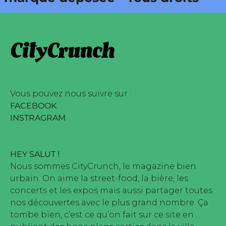
dité par Buena Onda Web •
que déposée • Tous droits
dité par Buena Onda Web •
Vous pouvez nous suivre sur :
FACEBOOK
INSTRAGRAM
HEY SALUT !
Nous sommes CityCrunch, le magazine bien
urbain. On aime la street-food, la bière, les
concerts et les expos mais aussi partager toutes
nos découvertes avec le plus grand nombre. Ça
tombe bien, c’est ce qu’on fait sur ce site en