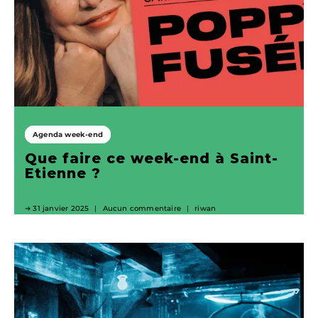
Agenda week-end
Que faire ce week-end à Saint-
Etienne ?
31 janvier 2025
Aucun commentaire
riwan