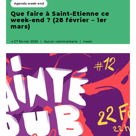
Agenda week-end
Que faire à Saint-Etienne ce
week-end ? (28 février – 1er
mars)
27 février 2025
Aucun commentaire
riwan