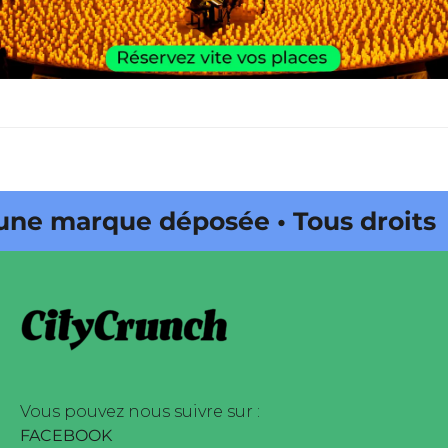
 marque déposée • Tous droits
ne édité par Buena Onda Web •
 marque déposée • Tous droits
ne édité par Buena Onda Web •
Vous pouvez nous suivre sur :
FACEBOOK