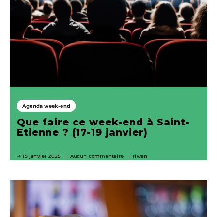
Agenda week-end
Que faire ce week-end à Saint-
Etienne ? (17-19 janvier)
15 janvier 2025
Aucun commentaire
riwan