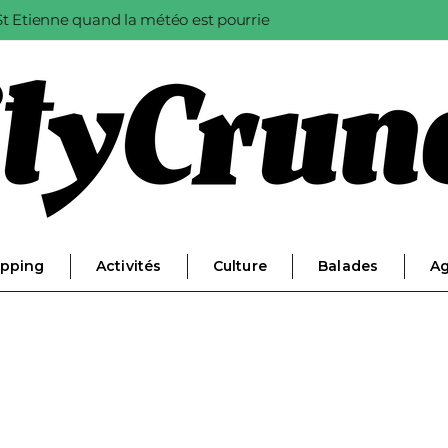
à St Etienne quand la météo est pourrie
pping
Activités
Culture
Balades
A