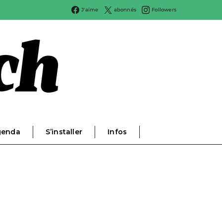
J'aime
abonnés
Followers
genda
S’installer
Infos