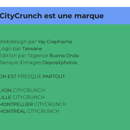
yCrunch est une marque déposée •
Webdesign par
Yay Graphisme
Logo par
Tarwane
Edition par l'agence
Buena Onda
Banque d’images
Depositphotos
ON EST
PRESQUE
PARTOUT
LYON
CITYCRUNCH
LILLE
CITYCRUNCH
MONTPELLIER
CITYCRUNCH
MONTRÉAL
CITYCRUNCH