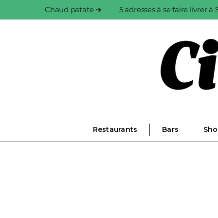
Chaud patate ➔
5 adresses à se faire livrer 
Restaurants
Bars
Sho