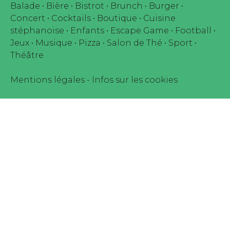
Balade
•
Bière
•
Bistrot
•
Brunch
•
Burger
•
Concert
•
Cocktails
•
Boutique
•
Cuisine
stéphanoise
•
Enfants
•
Escape Game
•
Football
•
Jeux
•
Musique
•
Pizza
•
Salon de Thé
•
Sport
•
Théâtre
Mentions légales
-
Infos sur les cookies