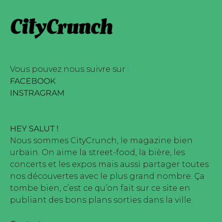
 édité par Buena Onda Web •
arque déposée • Tous droits
 édité par Buena Onda Web •
Vous pouvez nous suivre sur :
FACEBOOK
INSTRAGRAM
HEY SALUT !
Nous sommes CityCrunch, le magazine bien
urbain. On aime la street-food, la bière, les
concerts et les expos mais aussi partager toutes
nos découvertes avec le plus grand nombre. Ça
tombe bien, c’est ce qu’on fait sur ce site en
publiant des bons plans sorties dans la ville.