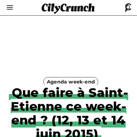
Agenda week-end
Que faire à Saint-
Etienne ce week-
end ? (12, 13 et 14
juin 2015)