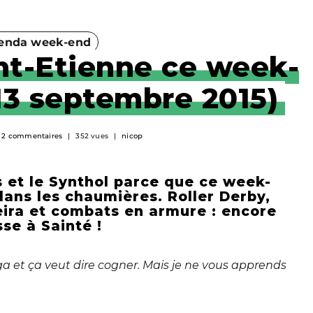
enda week-end
int-Etienne ce week-
 13 septembre 2015)
2 commentaires
352 vues
nicop
 et le Synthol parce que ce week-
dans les chaumières. Roller Derby,
ira et combats en armure : encore
se à Sainté !
aga et ça veut dire cogner. Mais je ne vous apprends