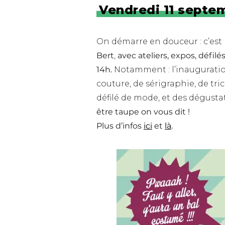
Vendredi 11 septe
On démarre en douceur : c’est
Bert
,
avec ateliers, expos, défil
14h.
Notamment : l’inauguration
couture, de sérigraphie, de tr
défilé de mode, et des dégustati
être taupe on vous dit !
Plus d’infos
ici
et
là
.