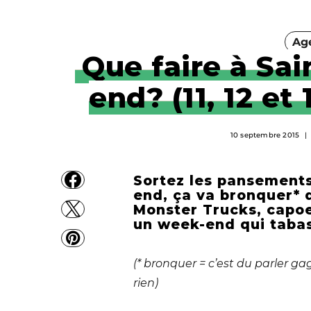
Ag
Que faire à Sa
end? (11, 12 et
10 septembre 2015
Sortez les pansements
end, ça va bronquer* 
Monster Trucks, capoe
un week-end qui tabas
(* bronquer = c’est du parler g
rien)