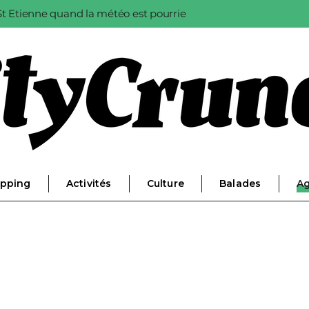
à St Etienne quand la météo est pourrie
pping
Activités
Culture
Balades
A