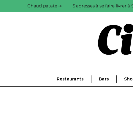
Chaud patate ➔
5 adresses à se faire livrer 
Restaurants
Bars
Sho