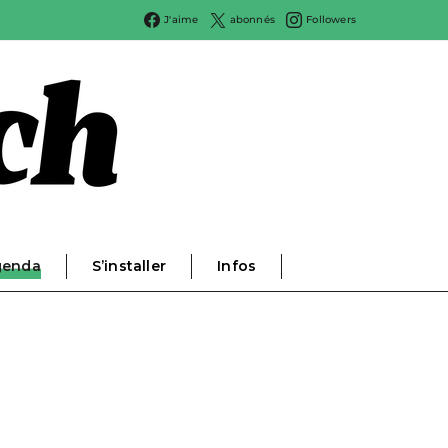
J'aime
abonnés
Followers
genda
S’installer
Infos