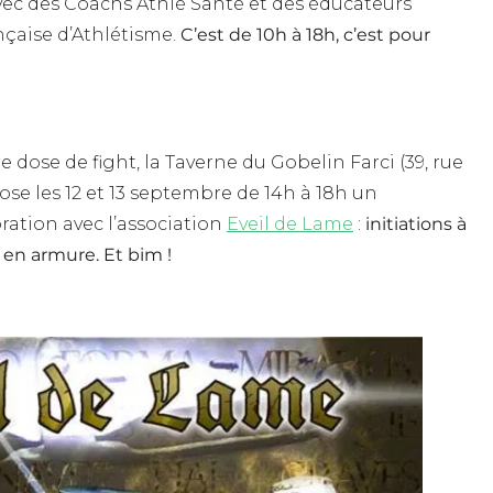
ec des Coachs Athlé Santé et des éducateurs
nçaise d’Athlétisme.
C’est de 10h à 18h, c’est pour
re dose de fight, la Taverne du Gobelin Farci (39, rue
e les 12 et 13 septembre de 14h à 18h un
ation avec l’association
Eveil de Lame
:
initiations à
en armure. Et bim !