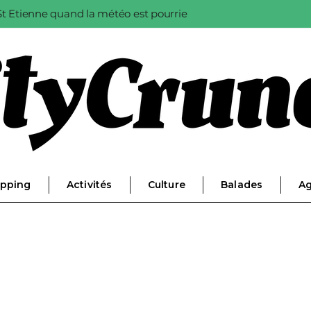
à St Etienne quand la météo est pourrie
pping
Activités
Culture
Balades
A