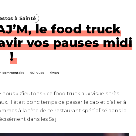
estos à Sainté
AJ’M, le food truck
ravir vos pauses midi
!
n commentaire
901 vues
riwan
nous « z’ieutons » ce food truck aux visuels très
ux. Il était donc temps de passer le cap et d’aller à
ommes à la tête de ce restaurant spécialisé dans la
écisément dans les Saj.