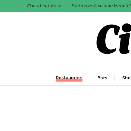
Chaud patate ➔
5 adresses à se faire livrer 
Restaurants
Bars
Sho