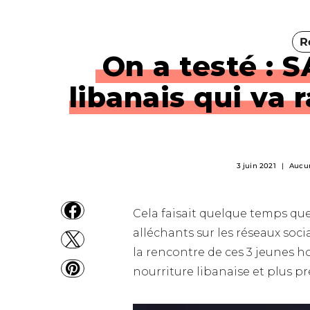
R
On a testé : S
libanais qui va 
3 juin 2021
Aucu
Cela faisait quelque temps que 
alléchants sur les réseaux socia
la rencontre de ces 3 jeunes h
nourriture libanaise et plus pr