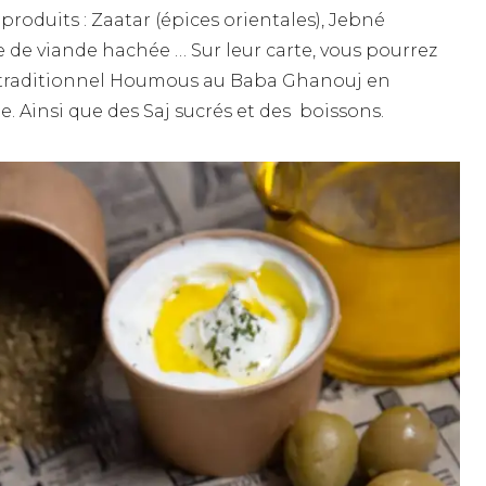
 produits : Zaatar (épices orientales), Jebné
de viande hachée … Sur leur carte, vous pourrez
u traditionnel Houmous au Baba Ghanouj en
ne. Ainsi que des Saj sucrés et des boissons.