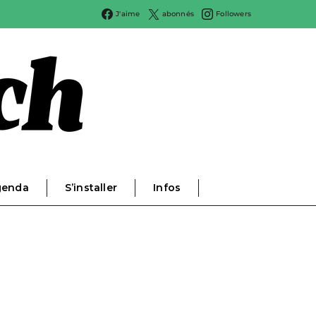
J'aime
abonnés
Followers
genda
S’installer
Infos