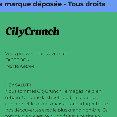
arque déposée • Tous droits
édité par Buena Onda Web •
arque déposée • Tous droits
édité par Buena Onda Web •
Vous pouvez nous suivre sur :
FACEBOOK
INSTRAGRAM
HEY SALUT !
Nous sommes CityCrunch, le magazine bien
urbain. On aime la street-food, la bière, les
concerts et les expos mais aussi partager toutes
nos découvertes avec le plus grand nombre. Ça
tombe bien, c’est ce qu’on fait sur ce site en