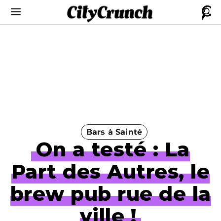
Bars à Sainté
On a testé : La
Part des Autres, le
brew pub rue de la
ville !