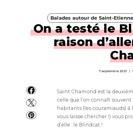
Balades autour de Saint-Etienn
On a testé le B
raison d’all
Ch
7 septembre 2021
Saint Chamond est la deuxième
celle que l’on connaît souvent
habitants (les couramiauds) à 
vous laisse chercher !) vous p
d’elle : le Blindcat !