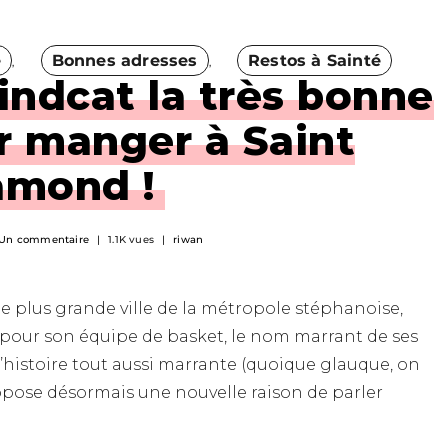
e
Bonnes adresses
Restos à Sainté
lindcat la très bonne
er manger à Saint
amond !
Un commentaire
1.1K vues
riwan
 plus grande ville de la métropole stéphanoise,
 pour son équipe de basket, le nom marrant de ses
l’histoire tout aussi marrante (quoique glauque, on
ropose désormais une nouvelle raison de parler