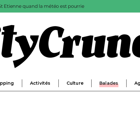
à St Etienne quand la météo est pourrie
pping
Activités
Culture
Balades
A