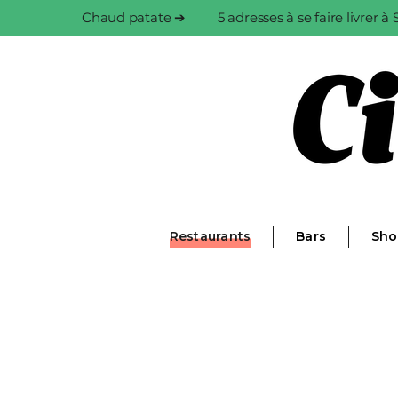
Chaud patate ➔
5 adresses à se faire livrer 
Restaurants
Bars
Sho