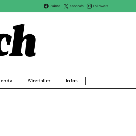
J'aime
abonnés
Followers
genda
S’installer
Infos