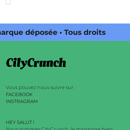
ue déposée • Tous droits réservés
ena Onda Web • CityCrunch est
us droits réservés • Magazine
eb •
Vous pouvez nous suivre sur :
FACEBOOK
INSTRAGRAM
HEY SALUT !
Nous sommes CityCrunch, le magazine bien