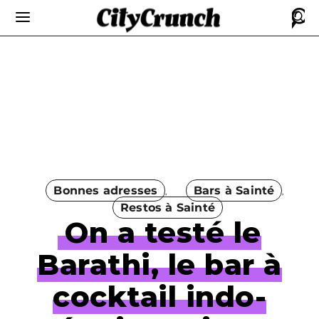
Bonnes adresses
Bars à Sainté
Restos à Sainté
On a testé le
Barathi, le bar à
cocktail indo-