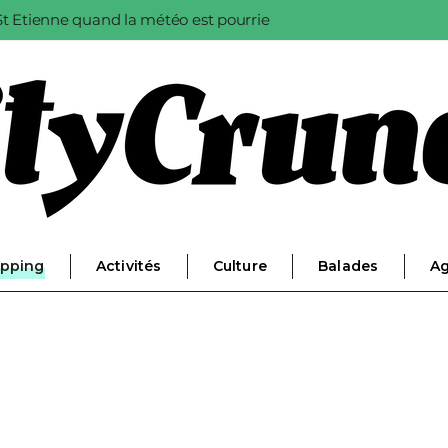
à St Etienne quand la météo est pourrie
pping
Activités
Culture
Balades
A