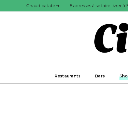
Chaud patate ➔
5 adresses à se faire livrer 
Restaurants
Bars
Sho