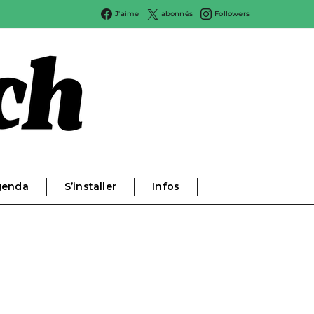
J'aime
abonnés
Followers
genda
S’installer
Infos