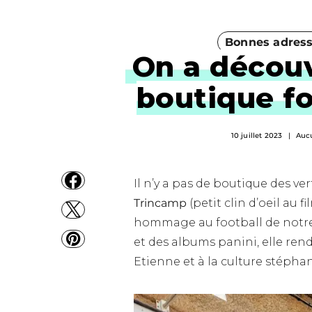
Bonnes adres
On a découv
boutique fo
10 juillet 2023
Auc
Il n’y a pas de boutique des vert
Trincamp
(petit clin d’oeil au f
hommage au football de notre 
et des albums panini, elle ren
Etienne et à la culture stépha