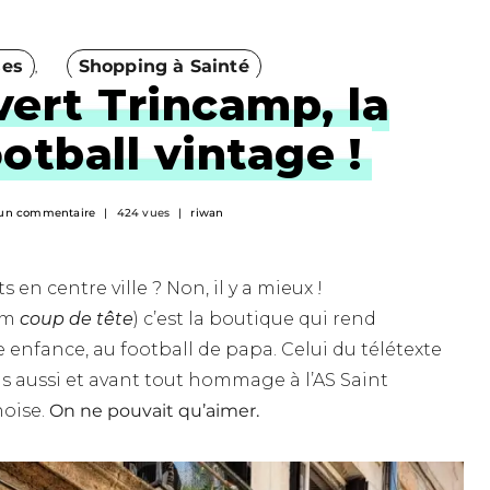
ses
Shopping à Sainté
ert Trincamp, la
otball vintage !
un commentaire
424 vues
riwan
s en centre ville ? Non, il y a mieux !
ilm
coup de tête
) c’est la boutique qui rend
enfance, au football de papa. Celui du télétexte
ds aussi et avant tout hommage à l’AS Saint
noise.
On ne pouvait qu’aimer.