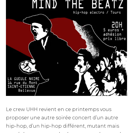
Le crew UHH revient en ce printemps vous
proposer une autre soirée concert d’un autre
hip-hop, d’un hip-hop différent, mutant mais