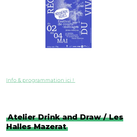
Info & programmation ici !
Atelier Drink and Draw / Les
Halles Mazerat