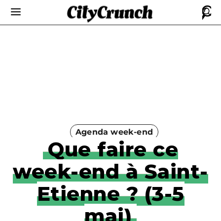
Agenda week-end
Que faire ce
week-end à Saint-
Etienne ? (3-5
mai)