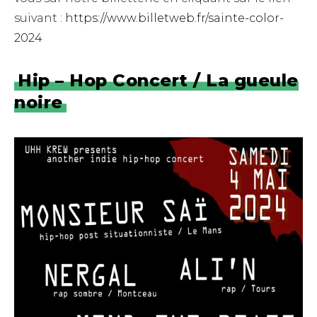
suivant :
https://www.billetweb.fr/sainte-color-
2024
Hip – Hop Concert / La gueule
noire