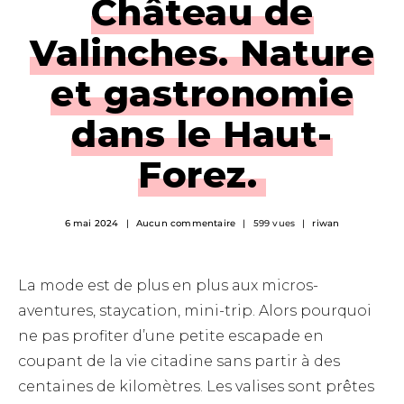
Château de
Valinches. Nature
et gastronomie
dans le Haut-
Forez.
6 mai 2024
Aucun commentaire
599 vues
riwan
La mode est de plus en plus aux micros-
aventures, staycation, mini-trip. Alors pourquoi
ne pas profiter d’une petite escapade en
coupant de la vie citadine sans partir à des
centaines de kilomètres. Les valises sont prêtes