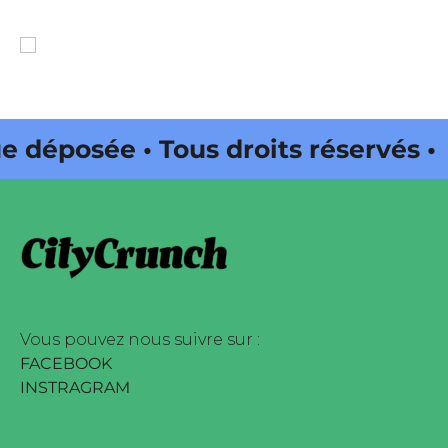
posée • Tous droits réservés •
da Web • CityCrunch est une
 réservés • Magazine édité par
Vous pouvez nous suivre sur :
FACEBOOK
INSTRAGRAM