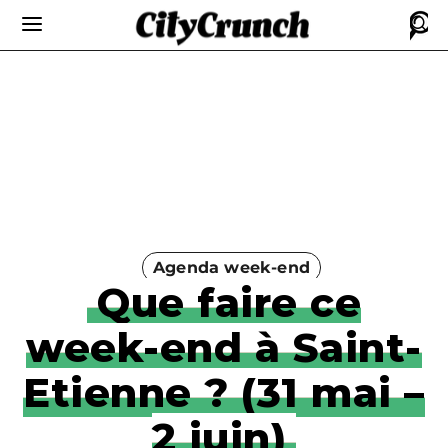
Agenda week-end
Que faire ce
week-end à Saint-
Etienne ? (31 mai –
2 juin)